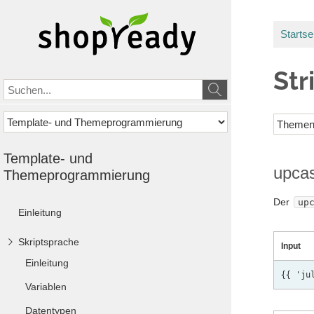
Startse
Str
Template- und
upca
Themeprogrammierung
Der
up
Einleitung
Skriptsprache
Input
Einleitung
Variablen
Datentypen