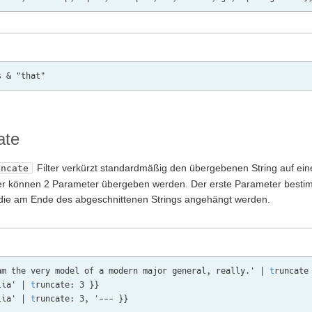
ate
Filter verkürzt standardmäßig den übergebenen String auf ein
uncate
er können 2 Parameter übergeben werden. Der erste Parameter bestimmt
die am Ende des abgeschnittenen Strings angehängt werden.
am the very model of a modern major general, really.' | 
t
runcate 
lia' | 
t
runcate: 3 }}

lia' | 
t