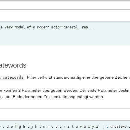
he very model of a modern major general, rea...

atewords
Filter verkürzt standardmäßig eine übergebene Zeichenk
uncatewords
er können 2 Parameter übergeben werden. Der erste Parameter bestimmt
die am Ende der neuen Zeichenkette angehängt werden.
b c d e f g h i j k l m n o p q r s t u v w x y z' | 
t
runcateword