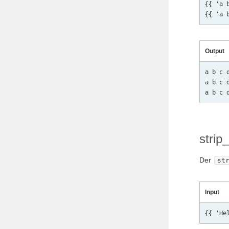
{{ 'a 
{{ 'a 
Output
a b c 
a b c d
strip
Der
st
Input