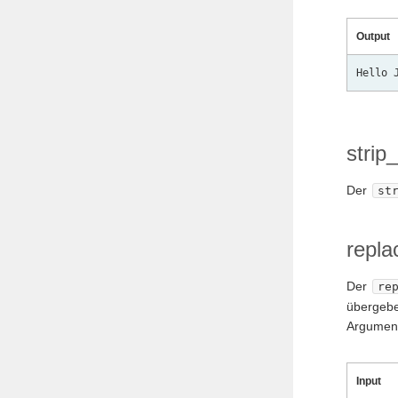
Output
strip
Der
st
repla
Der
re
übergebe
Argument
Input