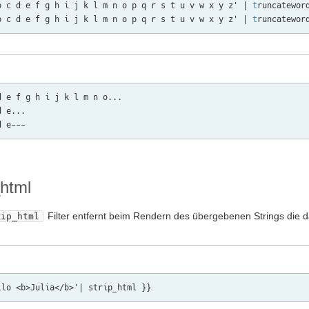
b c d e f g h i j k l m n o p q r s t u v w x y z' | 
t
runcateword
b c d e f g h i j k l m n o p q r s t u v w x y z' | 
t
d e f g h i j k l m n o...

 e...

_html
Filter entfernt beim Rendern des übergebenen Strings die 
rip_html