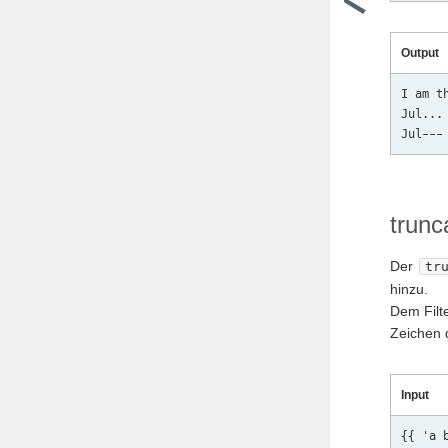
Output
I am t
Jul...

trunc
Der
tr
hinzu.
Dem Filt
Zeichen 
Input
{{ 'a 