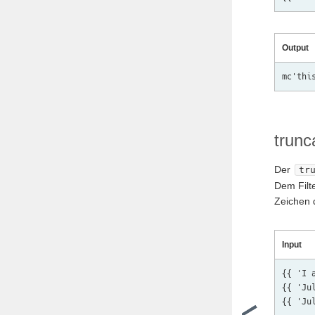
Output
trunc
Der
tr
Dem Filt
Zeichen 
Input
{{ 'I 
{{ 'Ju
{{ 'Ju