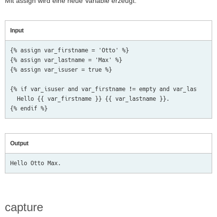
Mit assign wird eine neue Variable erzeugt.
Input
{% assign var_firstname = 'Otto' %}

{% assign var_lastname = 'Max' %}

{% assign var_isuser = true %}

{% if var_isuser and var_firstname != empty and var_lastname 
  Hello {{ var_firstname }} {{ var_lastname }}.

Output
capture